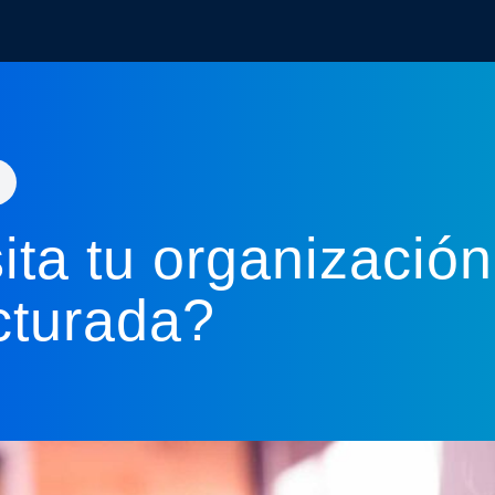
6
ta tu organización
cturada?