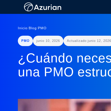
Inicio
/
Blog
/
PMO
PMO
junio 10, 2026
Actualizado:
junio 12, 202
¿Cuándo necesi
una PMO estru