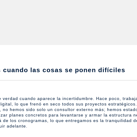
s cuando las cosas se ponen difíciles
 verdad cuando aparece la incertidumbre. Hace poco, trab
gital, lo que frenó en seco todos sus proyectos estratégicos.
s, no hemos sido solo un consultor externo más; hemos estad
zar planes concretos para levantarse y armar la estructura 
lá de los cronogramas, lo que entregamos es la tranquilidad d
uir adelante.