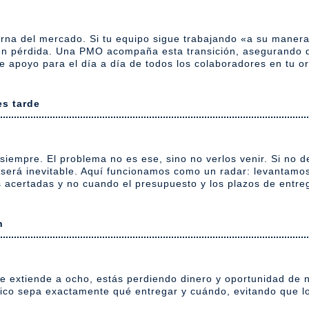
na del mercado. Si tu equipo sigue trabajando «a su manera»
en pérdida. Una PMO acompaña esta transición, asegurando q
e apoyo para el día a día de todos los colaboradores en tu 
es tarde
siempre. El problema no es ese, sino no verlos venir. Si no d
o será inevitable. Aquí funcionamos como un radar: levantamo
 acertadas y no cuando el presupuesto y los plazos de entre
n
se extiende a ocho, estás perdiendo dinero y oportunidad de
nico sepa exactamente qué entregar y cuándo, evitando que lo